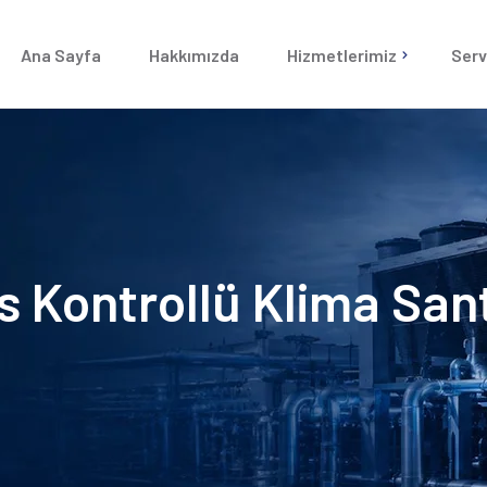
Ana Sayfa
Hakkımızda
Hizmetlerimiz
Serv
Chiller Servisi
Chiller Sistemleri
VRF Klima Servi
VRF Klima Sistemleri
Goodman Klima 
Goodman Kanallı Klima
 Kontrollü Klima Sant
Klima Santrali
Nem Alma Santralleri
Merkezi Soğutma Sistemi
Arızası
Yangın Sistemleri