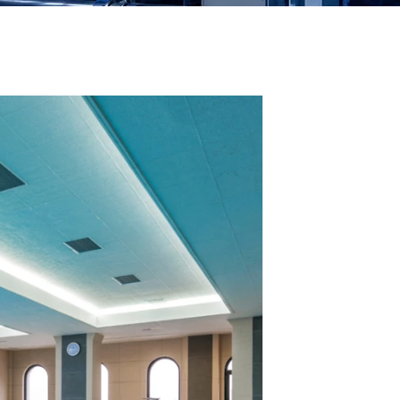
Toshiba VRF Klima Servisi
Samsung VRF Klima Servisi
Sigma VRF Klima Servisi
Hizmetleri
Viessmann VRF Klima Servisi