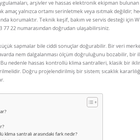
 uygulamaları, arşivler ve hassas elektronik ekipman bulunan 
ak amaç yalnızca ortamı serinletmek veya ısıtmak değildir; h
 anda korumaktır. Teknik keşif, bakım ve servis desteği için
Wh
3 77 22
numarasından doğrudan ulaşabilirsiniz.
küçük sapmalar bile ciddi sonuçlar doğurabilir. Bir veri merke
tuvarda nem dalgalanması ölçüm doğruluğunu bozabilir, bir il
 Bu nedenle hassas kontrollü klima santralleri, klasik bir iklim
ilmelidir. Doğru projelendirilmiş bir sistem; sıcaklık kararlı
r.
rar?
ır?
lü klima santrali arasındaki fark nedir?