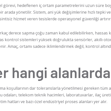
l görevi, hedeflenen iç ortam parametrelerini uzun süre boyu
ir arada yönetilir. Sistem, ani yük değişimlerine hızlı tepki v
kesintisiz hizmet veren tesislerde operasyonel güvenliği artırır
irkaç derece sapma çoğu zaman kabul edilebilirken, hassas 
s kontrol sistemleri yüksek doğrulukta sensörler, akıllı otom
nir. Amaç, ortamı sadece iklimlendirmek değil, kontrol altınd
r hangi alanlarda 
şma koşullarının dar toleranslarla yönetilmesi gereken tüm al
 odaları, telekom teknik hacimleri, laboratuvarlar, ilaç üretim
tim hatları ve bazı özel endüstriyel proses alanları yer alır.