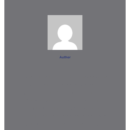
Author
Aybars Mekanik
Aybars Mekanik, iklimlendirme, havalandırma
ve mekanik tesisat alanlarında faaliyet
gösteren, mühendislik odaklı bir teknik servis
firmasıdır. VRF klima sistemlerinden chiller
soğutma çözümlerine, yangın söndürme
sistemlerinden nem alma santrallerine kadar
geniş bir hizmet yelpazesi sunar. Deneyimli