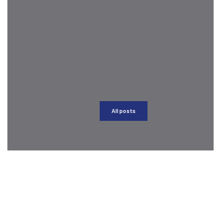
teknik kadrosu, projelendirme, kurulum,
bakım ve arıza müdahale süreçlerinde hızlı ve
güvenilir çözümler üretir. Endüstriyel
yapılardan ticari binalara kadar her ölçekteki
projeye uygun teknolojik altyapı sunan Aybars
Mekanik, müşteri memnuniyetini ve sistem
verimliliğini ön planda tutar.
Website
All posts