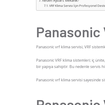
Neden Aybars Mekanik?
VRF Klima Servisi İçin Profesyonel Dest
Panasonic 
Panasonic vrf klima servisi
, VRF sistem
Panasonic VRF klima
sistemleri; iç ünit
bir yapıya sahiptir. Bu nedenle servis h
Panasonic vrf klima servisi
sayesinde sis
Panasonic 