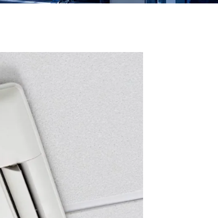
Toshiba VRF Klima Servisi
Samsung VRF Klima Servisi
Sigma VRF Klima Servisi
Hizmetleri
Viessmann VRF Klima Servisi