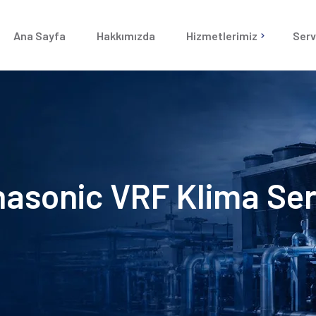
Ana Sayfa
Hakkımızda
Hizmetlerimiz
Serv
Chiller Servisi
Chiller Sistemleri
VRF Klima Servi
VRF Klima Sistemleri
Goodman Klima 
Goodman Kanallı Klima
asonic VRF Klima Ser
Klima Santrali
Nem Alma Santralleri
Merkezi Soğutma Sistemi
Arızası
Yangın Sistemleri