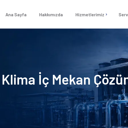
Ana Sayfa
Hakkımızda
Hizmetlerimiz
Serv
Chiller Servisi
Chiller Sistemleri
VRF Klima Servi
VRF Klima Sistemleri
Goodman Klima 
Goodman Kanallı Klima
 Klima İç Mekan Çözüm
Klima Santrali
Nem Alma Santralleri
Merkezi Soğutma Sistemi
Arızası
Yangın Sistemleri