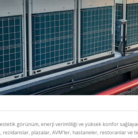
estetik görünüm, enerji verimliliği ve yüksek konfor sağlaya
, rezidanslar, plazalar, AVM’ler, hastaneler, restoranlar ve ti