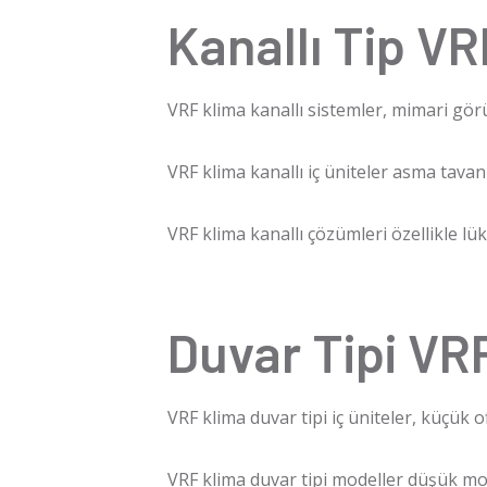
Kanallı Tip VR
VRF klima
kanallı sistemler, mimari gö
VRF klima
kanallı iç üniteler asma tava
VRF klima
kanallı çözümleri özellikle lük
Duvar Tipi VR
VRF klima
duvar tipi iç üniteler, küçük 
VRF klima
duvar tipi modeller düşük mon