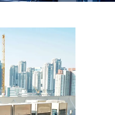
Toshiba VRF Klima Servisi
Samsung VRF Klima Servisi
Sigma VRF Klima Servisi
Hizmetleri
Viessmann VRF Klima Servisi